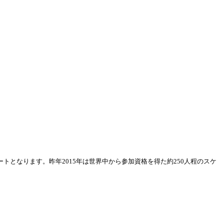
ートとなります。昨年
2015
年は世界中から参加資格を得た約
250
人程のスケ