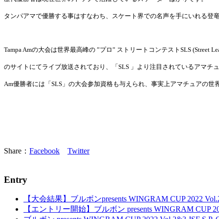
タンパアマで優勝する事はすなわち、スケート界での名声を手にいれる登
Tampa Am
の大会は世界最高峰の ”プロ” ストリートコンテスト
SLS (Street Le
のサイトにてライブ放送されており、「
SLS
」より注目されているアマチ
Am
優勝者には「
SLS
」の大会参加資格も与えられ、事実上アマチュアの世
Share：
Facebook
Twitter
Entry
【大会結果】ブルボンpresents WINGRAM CUP 2022 Vol.2&3 JS
【エントリー開始】ブルボン presents WINGRAM CUP 2022 Vol.2