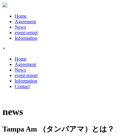
Home
Agreement
News
event report
Information
×
Home
Agreement
News
event report
Information
Contact
news
Tampa Am （タンパアマ）とは？